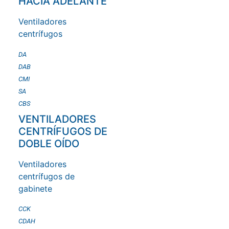
HACIA ADELANTE
Ventiladores
centrífugos
DA
DAB
CMI
SA
CBS
VENTILADORES
CENTRÍFUGOS DE
DOBLE OÍDO
Ventiladores
centrífugos de
gabinete
CCK
CDAH