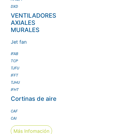
DXD
VENTILADORES
AXIALES
MURALES
Jet fan
IFAB
TCP
TJFU
IFFT
TJHU
IFHT
Cortinas de aire
CAF
CAI
Más Infomación