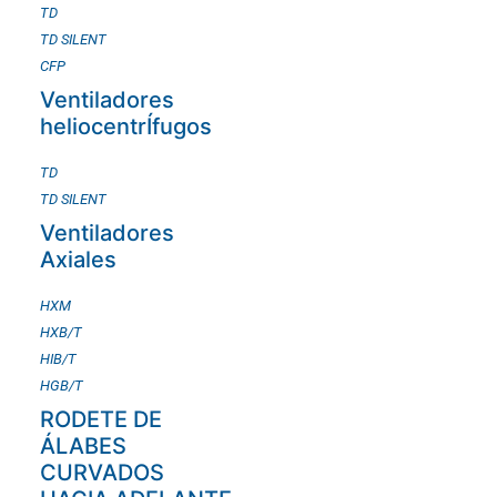
TD
TD SILENT
CFP
Ventiladores
heliocentrÍfugos
TD
TD SILENT
Ventiladores
Axiales
HXM
HXB/T
HIB/T
HGB/T
RODETE DE
ÁLABES
CURVADOS