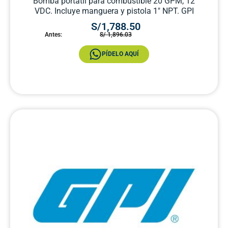
Bomba portátil para combustible 20 GPM, 12
VDC. Incluye manguera y pistola 1″ NPT. GPI
S/1,788.50
Antes:
S/ 1,896.03
PÍDELO AQUÍ