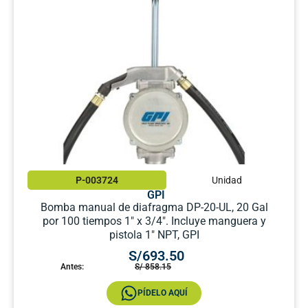
P-003724
Unidad
GPI
Bomba manual de diafragma DP-20-UL, 20 Gal
por 100 tiempos 1″ x 3/4″. Incluye manguera y
pistola 1″ NPT, GPI
S/693.50
Antes:
S/ 858.15
PÍDELO AQUÍ