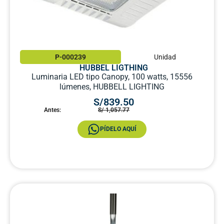
P-000239
Unidad
HUBBEL LIGTHING
Luminaria LED tipo Canopy, 100 watts, 15556
lúmenes, HUBBELL LIGHTING
S/839.50
Antes:
S/ 1,057.77
PÍDELO AQUÍ