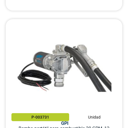
P-003731
Unidad
GPI