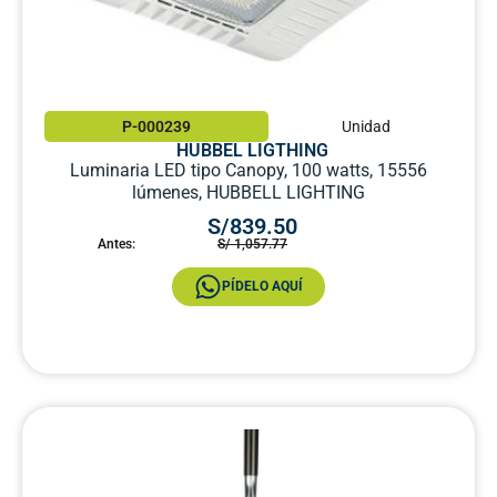
P-000239
Unidad
HUBBEL LIGTHING
Luminaria LED tipo Canopy, 100 watts, 15556
lúmenes, HUBBELL LIGHTING
S/839.50
Antes:
S/ 1,057.77
PÍDELO AQUÍ