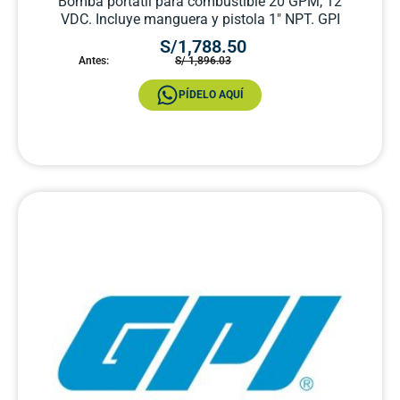
Bomba portátil para combustible 20 GPM, 12
VDC. Incluye manguera y pistola 1″ NPT. GPI
S/1,788.50
Antes:
S/ 1,896.03
PÍDELO AQUÍ