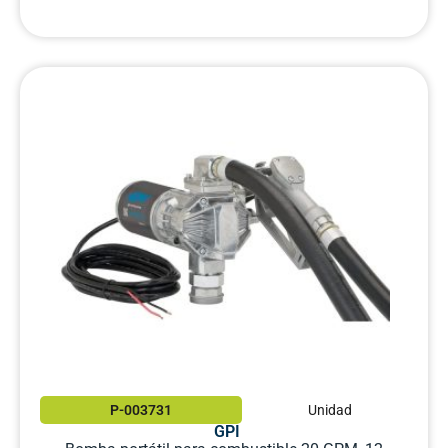
P-003731
Unidad
GPI