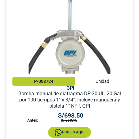
P-003724
Unidad
GPI
Bomba manual de diafragma DP-20-UL, 20 Gal
por 100 tiempos 1″ x 3/4″. Incluye manguera y
pistola 1″ NPT, GPI
S/693.50
Antes:
S/ 858.15
PÍDELO AQUÍ